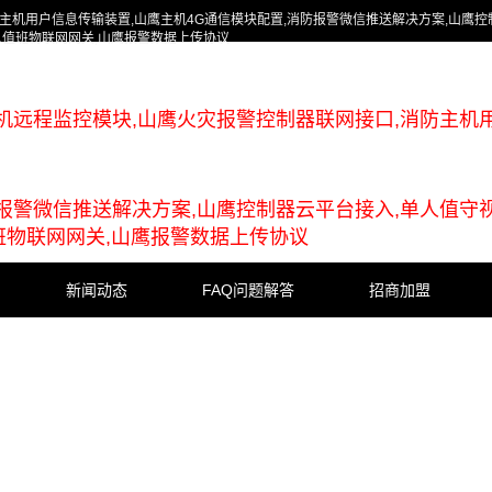
主机用户信息传输装置,山鹰主机4G通信模块配置,消防报警微信推送解决方案,山鹰控
人值班物联网网关,山鹰报警数据上传协议
机远程监控模块,山鹰火灾报警控制器联网接口,消防主机
防报警微信推送解决方案,山鹰控制器云平台接入,单人值守
班物联网网关,山鹰报警数据上传协议
新闻动态
FAQ问题解答
招商加盟