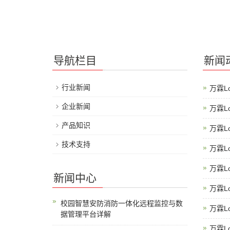
导航栏目
新闻
行业新闻
万霖L
企业新闻
万霖L
产品知识
万霖L
技术支持
万霖L
万霖L
新闻中心
万霖L
校园智慧安防消防一体化远程监控与数
万霖L
据管理平台详解
万霖L