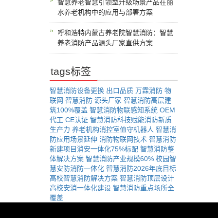
智慧养老智慧引领型升级场景产品在丽
水养老机构中的应用与部署方案
呼和浩特内蒙古养老院智慧消防：智慧
养老消防产品源头厂家直供方案
tags标签
智慧消防设备更换
出口品质
万霖消防
物
联网
智慧消防
源头厂家
智慧消防高层建
筑100%覆盖
智慧消防物联感知系统
OEM
代工
CE认证
智慧消防科技赋能消防新质
生产力
养老机构消控室值守机器人
智慧消
防应用场景延伸
消防物联网技术
智慧消防
新建项目消安一体化75%标配
智慧消防整
体解决方案
智慧消防产业规模60%
校园智
慧安防消防一体化
智慧消防2026年底目标
高校智慧消防解决方案
智慧消防顶层设计
高校安消一体化建设
智慧消防重点场所全
覆盖