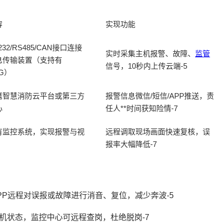
容
实现功能
32/RS485/CAN接口连接
实时采集主机报警、故障、
监管
息传输装置（支持有
信号，10秒内上传云端-5
5G）
鹰智慧消防云平台或第三方
报警信息微信/短信/APP推送，责
心
任人**时间获知险情-7
有监控系统，实现报警与视
远程调取现场画面快速复核，误
报率大幅降低-7
P远程对误报或故障进行消音、复位，减少奔波-5
机状态，监控中心可远程查岗，杜绝脱岗-7