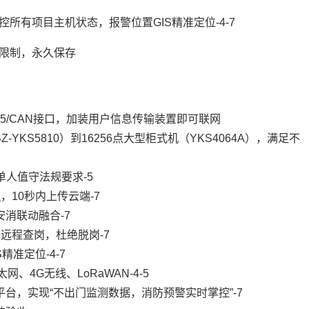
所有项目主机状态，报警位置GIS精准定位-4-7
限制，永久保存
485/CAN接口，加装用户信息传输装置即可联网
-YKS5810）到16256点大型柜式机（YKS4064A），满足不
单人值守法规要求-5
知
，10秒内上传云端-7
消联动融合-7
远程查岗，杜绝脱岗-7
准定位-4-7
、4G无线、LoRaWAN-4-5
台，实现“不出门监测数据，消防预警实时掌控”-7