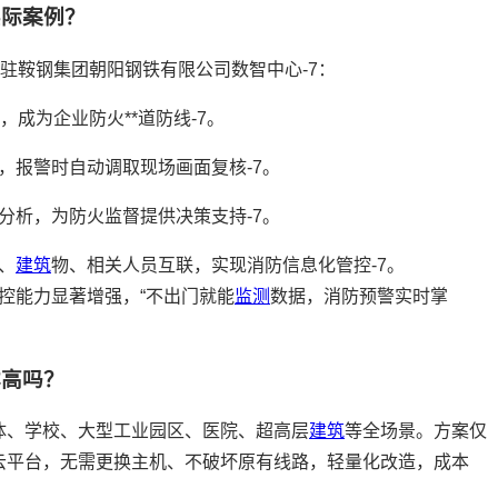
实际案例？
入驻鞍钢集团朝阳钢铁有限公司数智中心-7：
，成为企业防火**道防线-7。
，报警时自动调取现场画面复核-7。
分析，为防火监督提供决策支持-7。
、
建筑
物、相关人员互联，实现消防信息化管控-7。
控能力显著增强，“不出门就能
监测
数据，消防预警实时掌
本高吗？
体、学校、大型工业园区、医院、超高层
建筑
等全场景。方案仅
云平台，无需更换主机、不破坏原有线路，轻量化改造，成本