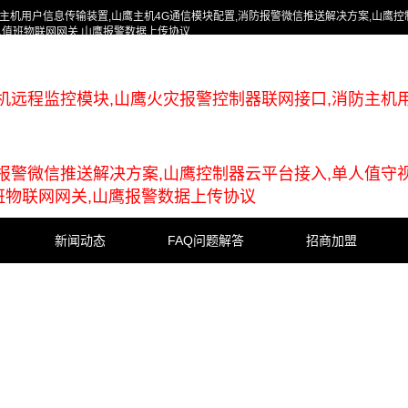
主机用户信息传输装置,山鹰主机4G通信模块配置,消防报警微信推送解决方案,山鹰控
人值班物联网网关,山鹰报警数据上传协议
机远程监控模块,山鹰火灾报警控制器联网接口,消防主机
防报警微信推送解决方案,山鹰控制器云平台接入,单人值守
班物联网网关,山鹰报警数据上传协议
新闻动态
FAQ问题解答
招商加盟