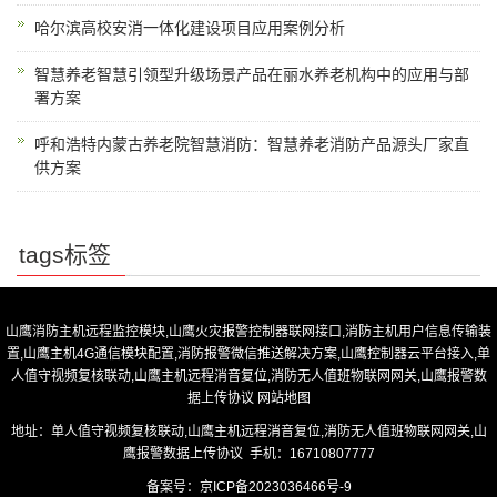
哈尔滨高校安消一体化建设项目应用案例分析
智慧养老智慧引领型升级场景产品在丽水养老机构中的应用与部
署方案
呼和浩特内蒙古养老院智慧消防：智慧养老消防产品源头厂家直
供方案
tags标签
山鹰消防主机远程监控模块,山鹰火灾报警控制器联网接口,消防主机用户信息传输装
置,山鹰主机4G通信模块配置,消防报警微信推送解决方案,山鹰控制器云平台接入,单
人值守视频复核联动,山鹰主机远程消音复位,消防无人值班物联网网关,山鹰报警数
据上传协议
网站地图
地址：单人值守视频复核联动,山鹰主机远程消音复位,消防无人值班物联网网关,山
鹰报警数据上传协议 手机：16710807777
备案号：
京ICP备2023036466号-9