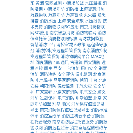
东
黄浦
管网监测
小商场加盟
水压监控
消
防培训
小商场消防
消防栓
上海智慧消防
万霖物联
万霖消防
万霖智能
灭火器
隐患
排查
消防水压
上海
安全疏散
水压报警
技
术支持
消防物联网5G应用
南京消防物联
网5G应用
南京智慧消防
消防物联网
消防
值班托管
消防物联网标准
消防数据监测
智慧消防平台
消控室减人政策
远程值守服
务
消防控制室远程监管系统
南京消防控制
室远程监管系统
消防物联网平台
MAC地
址
阎良消防
485通讯
古建筑
西安消防
远
程监控
阎良
西安
丰台消防
用电安全
别墅
消防
消防演练
安全评估
漏电监测
北京消
防
电气监控
昌平家庭消防
朝阳
丰台
北京
安装
朝阳消防
温度监测
电气火灾
安全防
护
厂家直销
北京家庭消防
电气安全
顺义
消防
过载保护
电气消防
别墅加盟
北京
家
庭消防加盟
别墅
顺义
消防远程值班记录
导出
南京消防远程值班记录导出
消防标准
体系
消控室改革
消防主机云平台
消防远
程托管服务
南京消防远程托管服务
消防报
警联网
消防远程监管
消控室远程值班改革