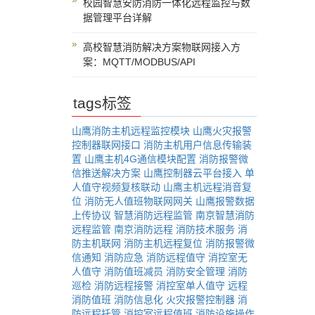
校园智慧安防消防一体化远程监控与数
据管理平台详解
高校智慧消防解决方案物联网接入方
案：MQTT/MODBUS/API
tags标签
山鹰消防主机远程监控模块
山鹰火灾报警
控制器联网接口
消防主机用户信息传输装
置
山鹰主机4G通信模块配置
消防报警微
信推送解决方案
山鹰控制器云平台接入
单
人值守视频复核联动
山鹰主机远程消音复
位
消防无人值班物联网网关
山鹰报警数据
上传协议
智慧消防远程监管
南京智慧消防
远程监管
南京消防远程
消防技术服务
消
防主机联网
消防主机远程复位
消防报警微
信通知
消防应急
消防远程值守
消控室无
人值守
消防值班减员
消防安全管理
消防
巡检
消防远程接警
消控室单人值守
远程
消防值班
消防信息化
火灾报警控制器
消
防远程托管
消控室远程值班
消防设施操作