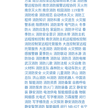
方案
南京消控室远程值班改革方案
消防报
警远程协同
南京消防报警远程协同
灭火剂
南京灭火剂
南京消防
校园消防
119宣传
消防检查
消防规范
自动喷水灭火
消防工
程师
消防知识
消防科普
火灾逃生
火灾报
警系统
阻燃材料
消防宣传
电气防火
冬季
防火
消防应急包
家庭防火
消防许可证
春
季防火
消防安全意识
消防水带
消防主机
远程授权控制
南京消防主机远程授权控制
消防控制室远程托管服务
大连控制室远程
托管服务
大连消防
消防验收
火灾预防
烟
感报警器
夏季防火
消防联动
消防水源
消
防协会
消防教育
消防站
消防员
消防电梯
武汉消防
消防儿歌
消防法规
火灾自救
防
火材料
消防支队
森林防火
电动车防火
武
汉消防安全
火灾调查
儿童消防
洪山
消防
总队
洪山消防
AI消防
消防机器人
中国消
防
智能消防
消防资质
消防备案
自救呼吸
器
消防泵房
防火门
消防装备
武汉
静安安
装
静安消防
电池供电
智能烟感设备
物联
网烟感
光电式
写字楼消防
万霖报警
闵行
消防
写字楼改造
火灾探测
静安消防改造
静安智慧消防
智能烟感
闵行
NB-IOT
长宁