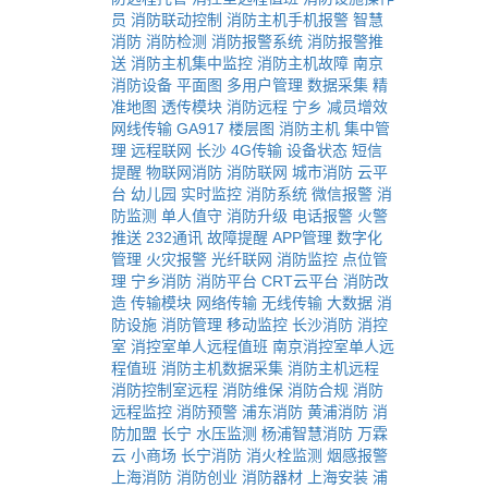
员
消防联动控制
消防主机手机报警
智慧
消防
消防检测
消防报警系统
消防报警推
送
消防主机集中监控
消防主机故障
南京
消防设备
平面图
多用户管理
数据采集
精
准地图
透传模块
消防远程
宁乡
减员增效
网线传输
GA917
楼层图
消防主机
集中管
理
远程联网
长沙
4G传输
设备状态
短信
提醒
物联网消防
消防联网
城市消防
云平
台
幼儿园
实时监控
消防系统
微信报警
消
防监测
单人值守
消防升级
电话报警
火警
推送
232通讯
故障提醒
APP管理
数字化
管理
火灾报警
光纤联网
消防监控
点位管
理
宁乡消防
消防平台
CRT云平台
消防改
造
传输模块
网络传输
无线传输
大数据
消
防设施
消防管理
移动监控
长沙消防
消控
室
消控室单人远程值班
南京消控室单人远
程值班
消防主机数据采集
消防主机远程
消防控制室远程
消防维保
消防合规
消防
远程监控
消防预警
浦东消防
黄浦消防
消
防加盟
长宁
水压监测
杨浦智慧消防
万霖
云
小商场
长宁消防
消火栓监测
烟感报警
上海消防
消防创业
消防器材
上海安装
浦