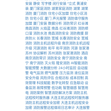
安装
静安
写字楼
闵行安装
*立式
黄浦安
装
厦门家庭消防
湖里家庭消防
湖里
湖里
消防
厦门消防
住宅小区加盟
住宅小区消
防
住宅小区
厦门
声光报警
消防值守服务
加盟
厦门安装
数据分析
消防常识
红谷滩
南昌消防
火焰蓝
南昌
红谷滩消防
消防顺
口溜
消防水池
南昌消防安全
消防救援
厨
房防火
长春消防
宽城
长春消防安全
宽城
消防
消防主机远程升级
南京消防主机远程
升级
河源消防
和平
和平消防
河源
张家港
苏州
协议解析
苏州消防
张家港消防
酒店
南京消防常识
消防安全
南宁消防安全
南
宁
南宁消防
灭火毯
隆安消防
AI智能消防
智能预警
大数据分析
24小时监控
自动报
警
电气监测
燃气报警
压力监测
液位监测
安全升级
风险评估
合规达标
成本控制
高
效管理
科技赋能
数字化转型
应急联动
设
备监测
故障预警
低功耗
智慧烟感
智慧用
电
消防案例
智慧消防解决方案
消防主机
远程校时服务器
大连主机远程校时服务器
消防主机远程安全加密
大连主机远程安全
加密
消防报警远程值班日志审计
大连报警