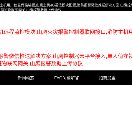
主机用户信息传输装置,山鹰主机4G通信模块配置,消防报警微信推送解决方案,山鹰控
人值班物联网网关,山鹰报警数据上传协议
机远程监控模块,山鹰火灾报警控制器联网接口,消防主机
防报警微信推送解决方案,山鹰控制器云平台接入,单人值守
班物联网网关,山鹰报警数据上传协议
新闻动态
FAQ问题解答
招商加盟