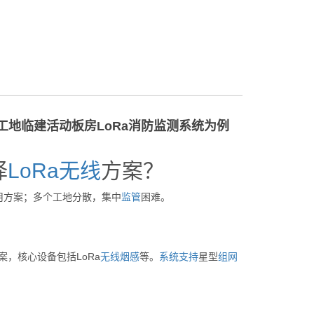
工地临建活动板房LoRa消防监测系统为例
择
LoRa
无线
方案？
用方案；多个工地分散，集中
监管
困难。
案，核心设备包括LoRa
无线
烟感
等。
系统
支持
星型
组网