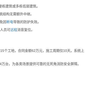
整栋建筑或多栋低层建筑。
建筑结构无需额外中继。
免因
断电
导致的防护失效。
人员可
远程
消音复位。
、15个工地，合同金额62万元，施工周期仅10天。系统上
4万台，为各类场景提供可靠的无死角消防安全屏障。