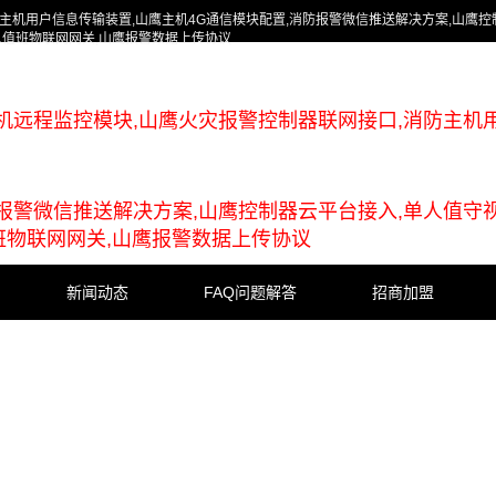
主机用户信息传输装置,山鹰主机4G通信模块配置,消防报警微信推送解决方案,山鹰控
人值班物联网网关,山鹰报警数据上传协议
机远程监控模块,山鹰火灾报警控制器联网接口,消防主机
防报警微信推送解决方案,山鹰控制器云平台接入,单人值守
班物联网网关,山鹰报警数据上传协议
新闻动态
FAQ问题解答
招商加盟