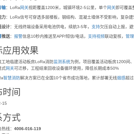
传输
：LoRa
网关
视距覆盖1200米，城镇环境2-5公里，单个
网关
即可覆盖
能力
：LoRa信号可穿透多层楼板，钢结构、混凝土墙体不受影响，复杂
耗设计
：无线终端设备采用电池供电，续航3-5年，
支持
欠压自动上报，避
警
推送
：
报警
信息10秒内推送至APP/短信/电话，
支持
视频
联动复核，
管理
际应用效果
工地临建活动板房LoRa消防
监测
系统
为例，项目覆盖活动板房1200间
携式
网关
可迁移，工程结束回收设备循环使用，降低长期成本50%
Ra
智慧消防
解决方案已在全国10个省市成功落地，累计部署无线
烟感
超过
布时间
2-15
系方式
务热线：
4006-016-119