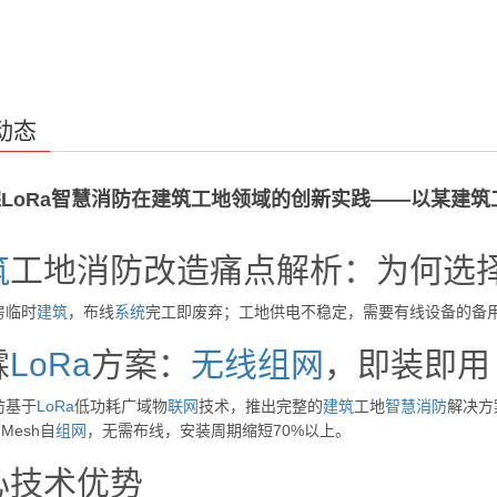
动态
LoRa智慧消防在建筑工地领域的创新实践——以某建筑
筑
工地消防改造痛点解析：为何选
房临时
建筑
，布线
系统
完工即废弃；工地供电不稳定，需要有线设备的备
霖
LoRa
方案：
无线
组网
，即装即用
防基于
LoRa
低功耗广域物
联网
技术，推出完整的
建筑
工地
智慧消防
解决方
 Mesh自
组网
，无需布线，安装周期缩短70%以上。
心技术优势