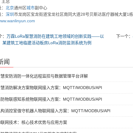
：王总
址：
北京
通州区
城市
副中心
址：
深圳
市龙岗区宝龙街道宝龙社区南同大道28号贝斯达医疗器械大厦1
ww.wanlinyun.com
个：
万霖LoRa智慧消防在建筑工地领域的创新实践——以
下一个：
某建筑工地临建活动板房LoRa消防监测系统为例
新闻
智慧安防消防一体化远程监控与数据管理平台详解
慧消防解决方案物联网接入方案：MQTT/MODBUS/API
防物联感知系统物联网接入方案：MQTT/MODBUS/API
构消控室值守机器人物联网接入方案：MQTT/MODBUS/API
物联网技术：核心技术优势与应用方案