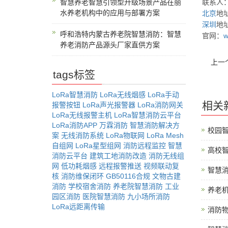
智慧养老智慧引领型升级场景产品在丽
联系人
水养老机构中的应用与部署方案
北京
地
深圳
地
呼和浩特内蒙古养老院智慧消防：智慧
官网：
w
养老消防产品源头厂家直供方案
上一
tags标签
LoRa智慧消防
LoRa无线烟感
LoRa手动
相关
报警按钮
LoRa声光报警器
LoRa消防网关
LoRa无线报警主机
LoRa智慧消防云平台
LoRa消防APP
万霖消防
智慧消防解决方
校园
案
无线消防系统
LoRa物联网
LoRa Mesh
自组网
LoRa星型组网
消防远程监控
智慧
高校智
消防云平台
建筑工地消防改造
消防无线组
网
低功耗烟感
远程报警推送
视频联动复
智慧消
核
消防维保闭环
GB50116合规
文物古建
消防
学校宿舍消防
养老院智慧消防
工业
养老机
园区消防
医院智慧消防
九小场所消防
LoRa远距离传输
消防