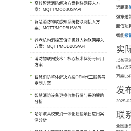
高校智慧消防解决方案物联网接入方
远距离
案：MQTT/MODBUS/API
强穿透
智慧消防物联感知系统物联网接入方
超低功
案：MQTT/MODBUS/API
智能
报
养老机构消控室值守机器人物联网接入
方案：MQTT/MODBUS/API
实
消防物联网技术：核心技术优势与应用
以某建筑
方案
线后便
万霖Lo
智慧消防整体解决方案OEM代工服务与
定制方案
发
智慧消防设备更换价格行情与采购策略
2025-0
分析
联
哈尔滨高校安消一体化建设项目应用案
例分析
全国服