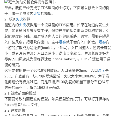
至此，我们已经完成了FDS里面的个练习。下面可以修改上面的例
子，做一个隧道内
火灾
的模拟。
2. 隧道
火灾
模拟
隧道内的
火灾
模拟是一个很常见的FDS应用。如果在隧道内发生火
灾，如果通风系统没有工作，燃烧产生的烟会向两边对称扩散，引
起能见度的下降，和对隧道内人员的健康威胁。通常，需要在隧道
入口装风扇，把烟吹向出口，这样
烟雾
就不会向入口扩散。
烟雾
向
上游的扩散成为是逆流(back layer flow)。入口风速大，逆流长度就
小，或者没有逆流；入口风速小，逆流长度就长。逆流长度刚好为
零的入口风速成为是临界速度(critical velocity)。FDS广泛使用于逆
流的研究。
这里要做的是一个60*16*6的隧道。入口速度是3m/s，入口
温度
是
25C。在底部有一块8*8的燃烧区域，火灾大小为100MW。为了简
化问题没有模拟过程，而是直接把100兆瓦的热量直接分布在64平
方米的面积上，折合1562.5kw/m2。
2.1 继续前面的模型
下面要修改前面建立的模型。如果模型没有打开，可以打开保存的
*.psm或者*.data文件。
2.2 建立网格
在左边的树形目录上，双击Grids > GRID。在弹出的面板上，修改