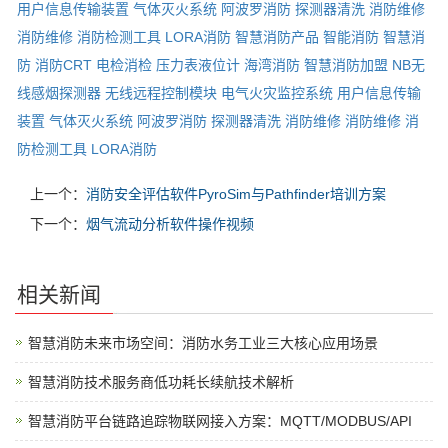
用户信息传输装置
气体灭火系统
阿波罗消防
探测器清洗
消防维修
消防维修
消防检测工具
LORA消防
智慧消防产品
智能消防
智慧消
防
消防CRT
电检消检
压力表液位计
海湾消防
智慧消防加盟
NB无
线感烟探测器
无线远程控制模块
电气火灾监控系统
用户信息传输
装置
气体灭火系统
阿波罗消防
探测器清洗
消防维修
消防维修
消
防检测工具
LORA消防
上一个：
消防安全评估软件PyroSim与Pathfinder培训方案
下一个：
烟气流动分析软件操作视频
相关新闻
智慧消防未来市场空间：消防水务工业三大核心应用场景
智慧消防技术服务商低功耗长续航技术解析
智慧消防平台链路追踪物联网接入方案：MQTT/MODBUS/API