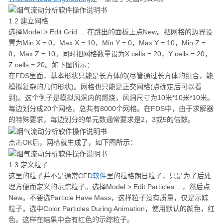
1.2 建立网格
选择Model > Edit Grid ... 在跳出的面板上点New。把网格的边界设
置为Min X = 0，Max X = 10，Min Y = 0，Max Y = 10，Min Z =
0，Max Z = 10。同时把网格数量设为X cells = 20，Y cells = 20，
Z cells = 20。如下图所示：
在FDS里面，基本形状只能是长方体的(尽管通过长方体的组合，能
模拟复杂的几何形状)。网格也只能是正交网格(点确定后可以看
到)。这个例子是模拟风洞内的燃烧，风洞尺寸为10米*10米*10米。
每边划分成20个网格，总共有8000个网格。在FDS中，由于求解器
的特殊要求，每边划分的单元数通常要求是2，3或5的倍数。
点击OK后，网格就生成了，如下图所示：
1.3 定义粒子
这里的粒子并不是通常CFD
软件
里的拉格朗日粒子，只是为了后处
理方便而定义的示踪粒子。选择Model > Edit Particles ...，然后点
New。不要选Particle Have Mass，这样粒子没有质量，仅是示踪
粒子。选中Color Particles During Animation，使用默认的颜色，红
色。这样在结果中会有红色的示踪粒子。