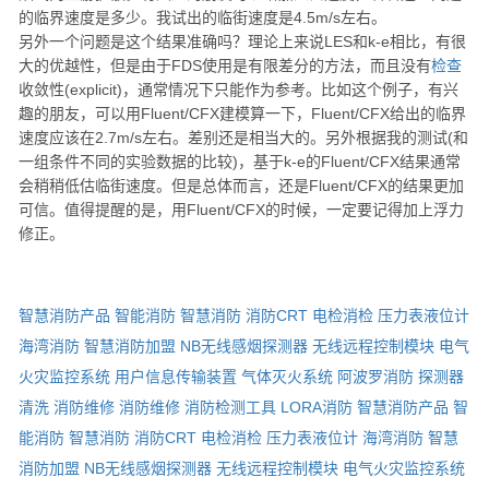
的临界速度是多少。我试出的临街速度是4.5m/s左右。
另外一个问题是这个结果准确吗？理论上来说LES和k-e相比，有很
大的优越性，但是由于FDS使用是有限差分的方法，而且没有
检查
收敛性(explicit)，通常情况下只能作为参考。比如这个例子，有兴
趣的朋友，可以用Fluent/CFX建模算一下，Fluent/CFX给出的临界
速度应该在2.7m/s左右。差别还是相当大的。另外根据我的测试(和
一组条件不同的实验数据的比较)，基于k-e的Fluent/CFX结果通常
会稍稍低估临街速度。但是总体而言，还是Fluent/CFX的结果更加
可信。值得提醒的是，用Fluent/CFX的时候，一定要记得加上浮力
修正。
智慧消防产品
智能消防
智慧消防
消防CRT
电检消检
压力表液位计
海湾消防
智慧消防加盟
NB无线感烟探测器
无线远程控制模块
电气
火灾监控系统
用户信息传输装置
气体灭火系统
阿波罗消防
探测器
清洗
消防维修
消防维修
消防检测工具
LORA消防
智慧消防产品
智
能消防
智慧消防
消防CRT
电检消检
压力表液位计
海湾消防
智慧
消防加盟
NB无线感烟探测器
无线远程控制模块
电气火灾监控系统