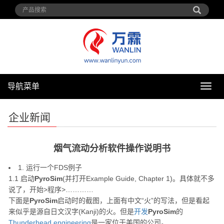
导航菜单
导
航
菜
企业新闻
单
烟气流动分析软件操作说明书
1. 运行一个FDS例子
1.1 启动
PyroSim
(并打开Example Guide, Chapter 1)。具体就不多
说了，开始>程序>…………
下面是
PyroSim
启动时的截图，上面有中文“火”的写法，但是看起
来似乎是源自日文汉字(Kanji)的火。但是
开发
PyroSim
的
Thunderhead engineering
是一家位于美国的公司。