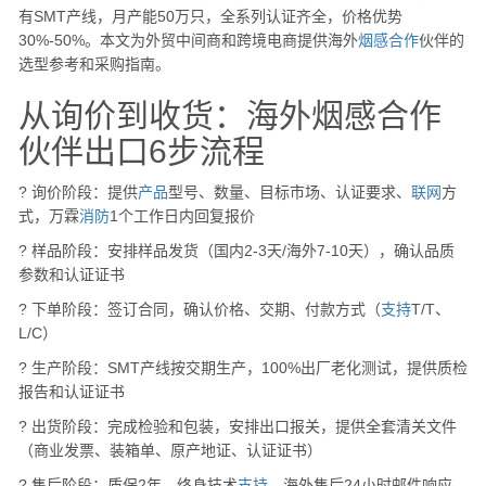
有SMT产线，月产能50万只，全系列认证齐全，价格优势
30%-50%。本文为外贸中间商和跨境电商提供海外
烟感
合作
伙伴的
选型参考和采购指南。
从询价到收货：海外烟感合作
伙伴出口6步流程
? 询价阶段：提供
产品
型号、数量、目标市场、认证要求、
联网
方
式，万霖
消防
1个工作日内回复报价
? 样品阶段：安排样品发货（国内2-3天/海外7-10天），确认品质
参数和认证证书
? 下单阶段：签订合同，确认价格、交期、付款方式（
支持
T/T、
L/C）
? 生产阶段：SMT产线按交期生产，100%出厂老化测试，提供质检
报告和认证证书
? 出货阶段：完成检验和包装，安排出口报关，提供全套清关文件
（商业发票、装箱单、原产地证、认证证书）
? 售后阶段：质保2年，终身技术
支持
，海外售后24小时邮件响应