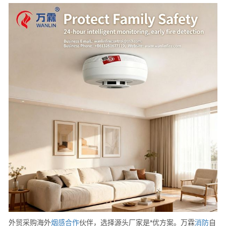
外贸采购海外
烟感
合作
伙伴，选择源头厂家是*优方案。万霖
消防
自