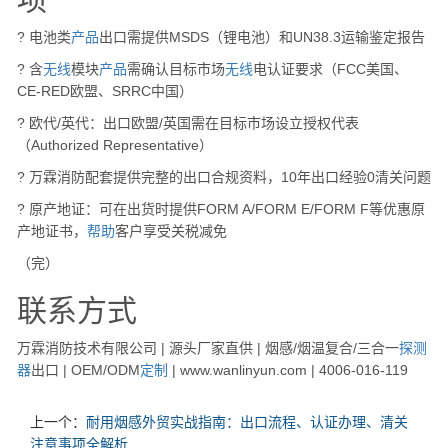
? 电池类
产品
出口需提供MSDS（锂电池）和UN38.3运输鉴定报告
? 含
无线
模块
产品
需确认目标市场
无线
电认证要求（FCC美国、
CE-RED欧盟、SRRC中国）
? 欧代/英代：出口欧盟/英国需在目标市场设立授权代表
（Authorized Representative）
? 万霖消防配套提供完整的出口合规资料，10年出口经验0清关问题
? 原产地证：可在出货时提供FORM A/FORM E/FORM F等优惠原
产地证书，
帮助
客户享受关税减免
（完）
联系方式
万霖消防技术有限公司 | 源头厂家直供 | 烟感/烟温复合/三合一
探测
器
出口 | OEM/ODM
定制
| www.wanlinyun.com | 4006-016-119
上一个：
耐用烟感外贸实战指南：出口流程、认证办理、清关
注意事项全解析