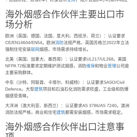
海外烟感合作伙伴主要出口市
场分析
欧洲（英国、德国、法国、意大利、西班牙、荷兰）：认证要求
CE/EN14604/EN54。欧洲
消防
法规严格，英国苏格兰2022年立法
强制住宅安装
联网
烟感，市场需求持续增长。
北美（美国、加拿大、墨西哥）：认证要求UL217/UL268。美国
NFPA 72标准要求定期维护测试烟感，消防
维保
和物业
管理
公司是
主要采购群体。
中东（沙特、阿联酋、卡塔尔、科威特）：认证要求SASO/Civil
Defence。大型
建筑
项目和石油石化消防需求旺盛，工业级和防爆
烟感受青睐。
大洋洲（澳大利亚、新西兰）：认证要求AS 3786/AS 7240。澳洲
消防法规严格，商业和住宅
建筑
都需安装烟感，市场需求稳定。
海外烟感合作伙伴出口注意事
项